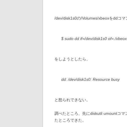
/dev/disk1s0の/Volumes/xbeo
$ sudo dd if=/dev/disk1s0 of=./xbeox
をしようとしたら、
dd: /dev/disk1s0: Resource busy
と怒られできない。
調べたところ、先にdiskutil umo
たところできた。