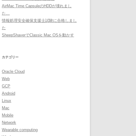
AirMac Time CapsuleのHDDが壊れまし
た…
情報処理安全確保支援士試験に合格しまし
た
SheepShaverでClassic Mac OSを動かす
カテゴリー
Oracle Cloud
Web
GCP
Android
Linux
Mac
Mobile
Network
Wearable computing