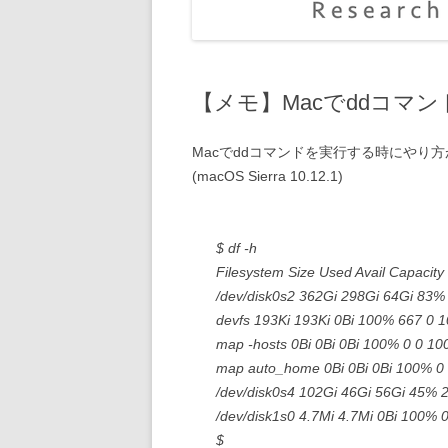
【メモ】Macでddコマン
Macでddコマンドを実行する時にやり
(macOS Sierra 10.12.1)
$ df -h
Filesystem Size Used Avail Capacity
/dev/disk0s2 362Gi 298Gi 64Gi 83
devfs 193Ki 193Ki 0Bi 100% 667 0 
map -hosts 0Bi 0Bi 0Bi 100% 0 0 10
map auto_home 0Bi 0Bi 0Bi 100% 0
/dev/disk0s4 102Gi 46Gi 56Gi 45
/dev/disk1s0 4.7Mi 4.7Mi 0Bi 100%
$