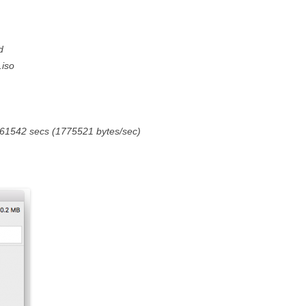
d
.iso
961542 secs (1775521 bytes/sec)