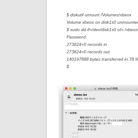
$ diskutil umount /Volumes/xbeox
Volume xbeox on disk1s0 unmounte
$ sudo dd if=/dev/disk1s0 of=./xbeox
Password:
273824+0 records in
273824+0 records out
140197888 bytes transferred in 78.
$