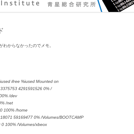
ド
方がわからなかったのでメモ。
 iused ifree %iused Mounted on
% 3375753 4291591526 0% /
100% /dev
0% /net
 0 100% /home
% 218071 59169477 0% /Volumes/BOOTCAMP
 0 0 100% /Volumes/xbeox