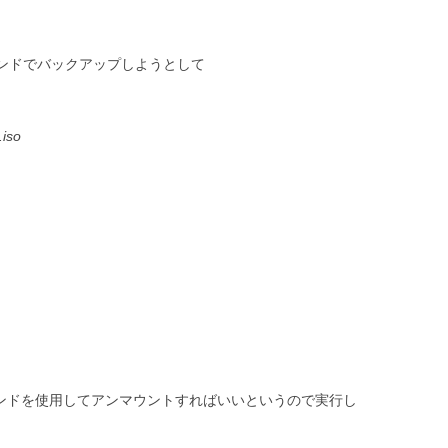
xをddコマンドでバックアップしようとして
.iso
untコマンドを使用してアンマウントすればいいというので実行し