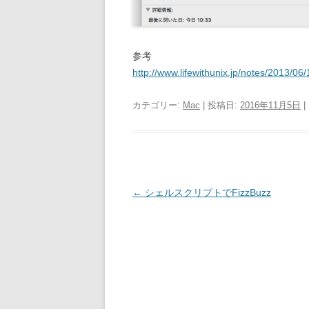
参考
http://www.lifewithunix.jp/notes/2013/
カテゴリー:
Mac
| 投稿日:
2016年11月5日
|
投
←
シェルスクリプトでFizzBuzz
稿
ナ
ビ
ゲ
ー
シ