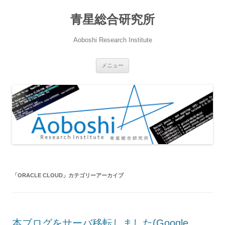
青星総合研究所
Aoboshi Research Institute
コ
メニュー
ン
テ
ン
ツ
へ
ス
キ
ッ
プ
「
ORACLE CLOUD
」カテゴリーアーカイブ
本ブログをサーバ移転しました(Google