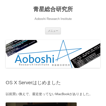
青星総合研究所
Aoboshi Research Institute
コ
メニュー
ン
テ
ン
ツ
へ
ス
キ
ッ
プ
OS X Serverはじめました
以前買い換えで、最近使ってないMacBookがありました。