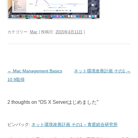
カテゴリー:
Mac
| 投稿日:
2015年4月11日
|
投
←
Mac Management Basics
ネット環境改善計画 その1
→
稿
10.9取得
ナ
ビ
2 thoughts on “
OS X Serverはじめました
”
ゲ
ー
シ
ピンバック:
ネット環境改善計画 その1 – 青星総合研究所
ョ