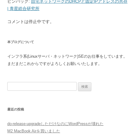
ピンバック:
自宅ネットワークのDHCPと固定IPアドレスの共存
ン
| 青星総合研究所
コメントは停止中です。
本ブログについて
インフラ系(Linuxサーバ・ネットワーク)SEのお仕事をしています。
まだまだこれからですがよろしくお願いいたします。
検
索:
最近の投稿
do-release-upgradeしただけなのにWordPressが壊れた
M2 MacBook Airを買いました