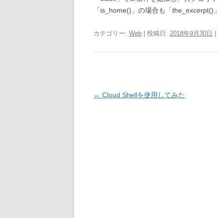
「is_home()」の場合も「the_exce
カテゴリー:
Web
| 投稿日:
2018年9月30日
|
投
←
Cloud Shellを使用してみた
稿
ナ
ビ
ゲ
ー
シ
ョ
ン