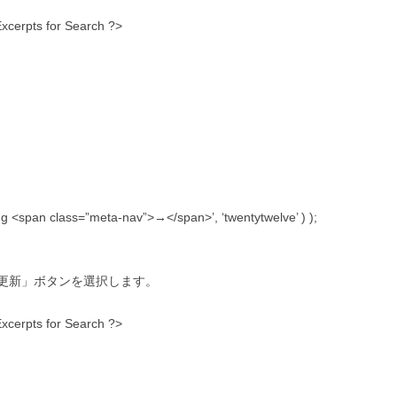
 Excerpts for Search ?>
g <span class=”meta-nav”>→</span>’, ‘twentytwelve’ ) );
更新」ボタンを選択します。
 Excerpts for Search ?>