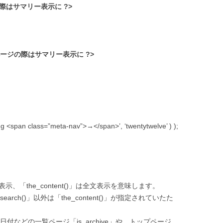
 // 一覧の際はサマリー表示に ?>
// トップページの際はサマリー表示に ?>
g <span class=”meta-nav”>→</span>’, ‘twentytwelve’ ) );
は抜粋表示、「the_content()」は全文表示を意味します。
rch()」以外は「the_content()」が指定されていたた
や日付などの一覧ページ「is_archive」や、トップページ