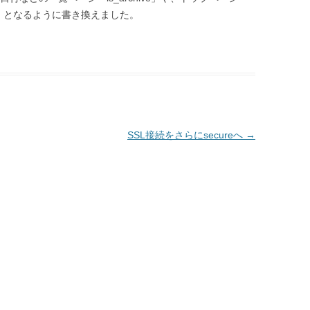
rpt()」となるように書き換えました。
SSL接続をさらにsecureへ
→