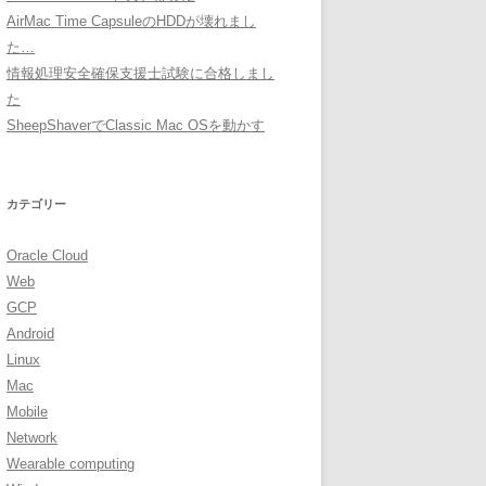
AirMac Time CapsuleのHDDが壊れまし
た…
情報処理安全確保支援士試験に合格しまし
た
SheepShaverでClassic Mac OSを動かす
カテゴリー
Oracle Cloud
Web
GCP
Android
Linux
Mac
Mobile
Network
Wearable computing