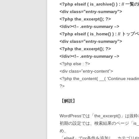
<?php elseif ( is_archive() ) :
<div class=”entry-summary”>
<?php the_excerpt(); ?>
</div><!– .entry-summary –>
<?php elseif ( is_home() ) : 
<div class=”entry-summary”>
<?php the_excerpt(); ?>
</div><!– .entry-summary –>
<?php else : ?>
<div class=”entry-content”>
<?php the_content( __( ‘Continue readin
?>
【解説】
WordPressでは「the_excerpt()」
初期の設定では、検索結果のページ「is_sea
め、
「elseif」でor条件を追加し、カテゴリ