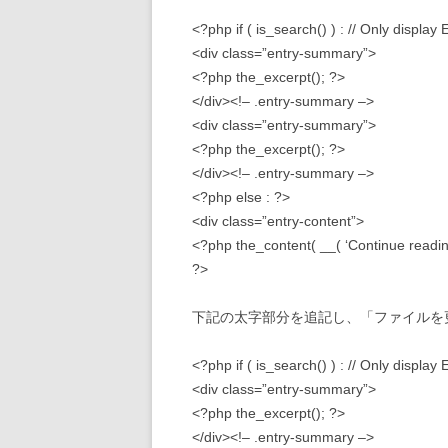
<?php if ( is_search() ) : // Only display
<div class=”entry-summary”>
<?php the_excerpt(); ?>
</div><!– .entry-summary –>
<div class=”entry-summary”>
<?php the_excerpt(); ?>
</div><!– .entry-summary –>
<?php else : ?>
<div class=”entry-content”>
<?php the_content( __( ‘Continue readin
?>
下記の太字部分を追記し、「ファイルを
<?php if ( is_search() ) : // Only display
<div class=”entry-summary”>
<?php the_excerpt(); ?>
</div><!– .entry-summary –>