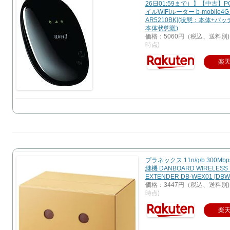
26日01:59まで）】【中古】
イルWIFIルーター b-mobile4G wi
AR5210BK](状態：本体+バ
本体状態難)
価格：5060円（税込、送料別)
時点)
楽
プラネックス 11n/g/b 300Mb
継機 DANBOARD WIRELESS 
EXTENDER DB-WEX01 [DBW
価格：3447円（税込、送料別)
時点)
楽