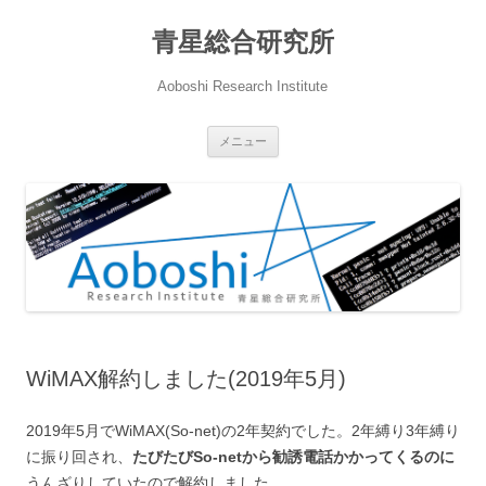
青星総合研究所
Aoboshi Research Institute
コ
メニュー
ン
テ
ン
ツ
へ
ス
キ
ッ
プ
WiMAX解約しました(2019年5月)
2019年5月でWiMAX(So-net)の2年契約でした。2年縛り3年縛り
に振り回され、
たびたびSo-netから勧誘電話かかってくるのに
うんざりしていたので解約しました。