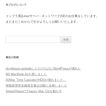
ゲ
本ブログについて
ー
シ
インフラ系(Linuxサーバ・ネットワーク)SEのお仕事をしています。
ョ
まだまだこれからですがよろしくお願いいたします。
ン
検
索:
最近の投稿
do-release-upgradeしただけなのにWordPressが壊れた
M2 MacBook Airを買いました
AirMac Time CapsuleのHDDが壊れました…
情報処理安全確保支援士試験に合格しました
SheepShaverでClassic Mac OSを動かす