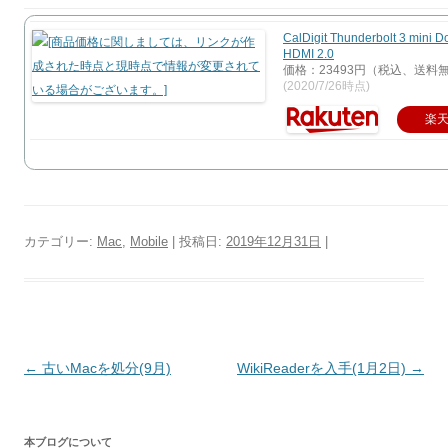
CalDigit Thunderbolt 3 mini D
HDMI 2.0
価格：23493円（税込、送料無
(2020/7/26時点)
楽
カテゴリー:
Mac
,
Mobile
| 投稿日:
2019年12月31日
|
投
←
古いMacを処分(9月)
WikiReaderを入手(1月2日)
→
稿
ナ
本ブログについて