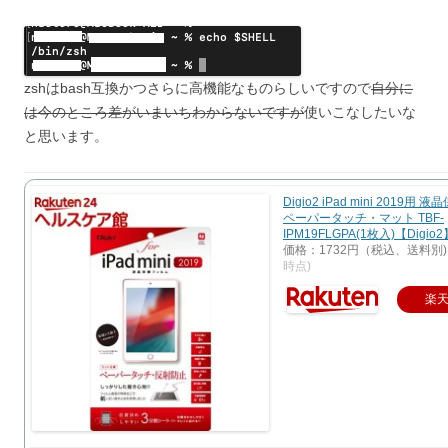
zshはbash互換かつさらに高機能なものらしいですので
自分に
は今のところ差がいまいちわからないですが
使いこなしたいな
と思います。
Digio2 iPad mini 2019用
ペーパータッチ・マット TBF-
IPM19FLGPA(1枚入)【Digio2
価格：1732円（税込、送料別)
時点)
楽