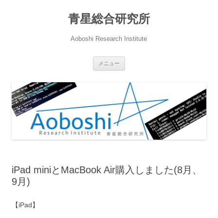
青星総合研究所
Aoboshi Research Institute
コ
メニュー
ン
テ
ン
ツ
へ
ス
キ
ッ
プ
iPad miniとMacBook Air購入しました(8月、
9月)
【iPad】