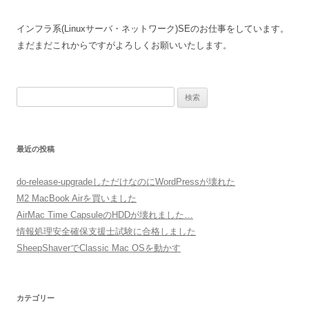
ビ
ゲ
インフラ系(Linuxサーバ・ネットワーク)SEのお仕事をしています。
ー
まだまだこれからですがよろしくお願いいたします。
シ
ョ
検
ン
索:
最近の投稿
do-release-upgradeしただけなのにWordPressが壊れた
M2 MacBook Airを買いました
AirMac Time CapsuleのHDDが壊れました…
情報処理安全確保支援士試験に合格しました
SheepShaverでClassic Mac OSを動かす
カテゴリー