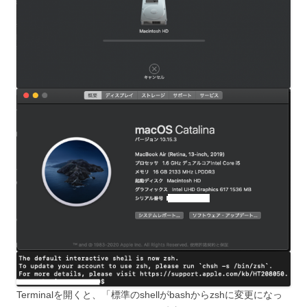
Terminalを開くと、「標準のshellがbashからzshに変更になっ