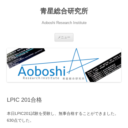
青星総合研究所
Aoboshi Research Institute
コ
メニュー
ン
テ
ン
ツ
へ
ス
キ
ッ
プ
LPIC 201合格
本日LPIC201試験を受験し、無事合格することができました。
630点でした。