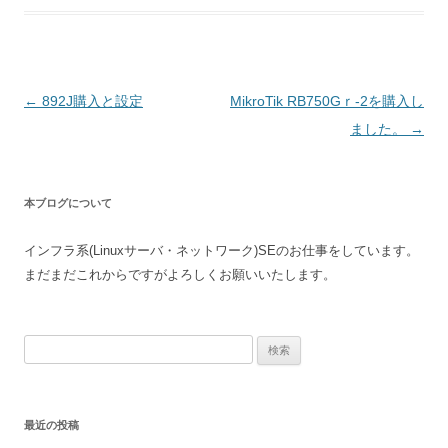
投
←
892J購入と設定
MikroTik RB750Gｒ-2を購入し
稿
ました。
→
ナ
ビ
本ブログについて
ゲ
ー
インフラ系(Linuxサーバ・ネットワーク)SEのお仕事をしています。
シ
まだまだこれからですがよろしくお願いいたします。
ョ
ン
検
索:
最近の投稿