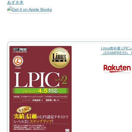
あずき本
Linux教科書 LPICレ
（EXAMPRESS） [