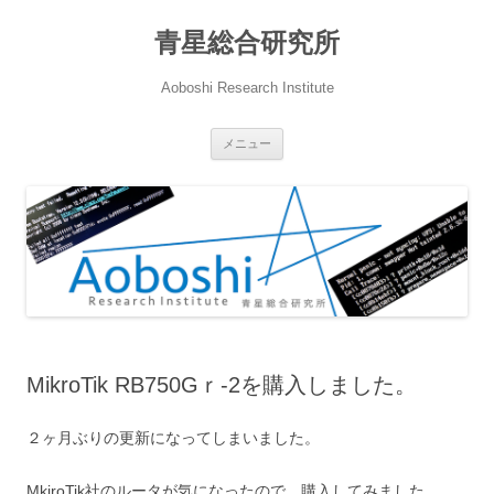
青星総合研究所
Aoboshi Research Institute
コ
メニュー
ン
テ
ン
ツ
へ
ス
キ
ッ
プ
MikroTik RB750Gｒ-2を購入しました。
２ヶ月ぶりの更新になってしまいました。
MkiroTik社のルータが気になったので、購入してみました。