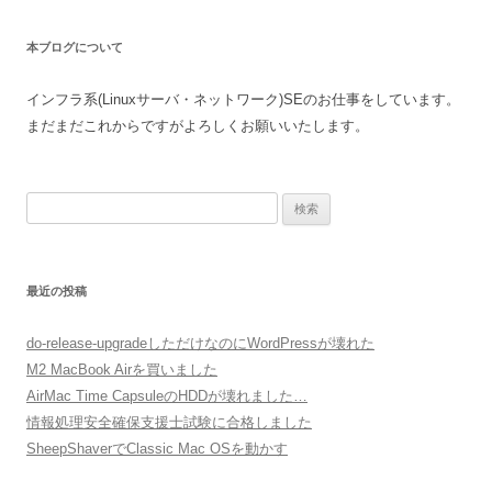
ビ
本ブログについて
ゲ
ー
インフラ系(Linuxサーバ・ネットワーク)SEのお仕事をしています。
シ
まだまだこれからですがよろしくお願いいたします。
ョ
ン
検
索:
最近の投稿
do-release-upgradeしただけなのにWordPressが壊れた
M2 MacBook Airを買いました
AirMac Time CapsuleのHDDが壊れました…
情報処理安全確保支援士試験に合格しました
SheepShaverでClassic Mac OSを動かす