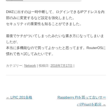
DMZに出すのは一時中断して、ログインできるIPアドレスを内
部のみに変更するなど設定を強化しました。
セキュリティの重要性も知ることができました。
最後でケチがついてしまったみたいな書き方になってしまいま
したが、
本当に多機能なので買ってよかったと思ってます。RouterOSに
慣れて色々試してみたいです。
カテゴリー:
Network
| 投稿日:
2016年7月17日
|
投
←
LPIC 201合格
Raspberry Piを買って古いサー
稿
バ(Prius)を処分
→
ナ