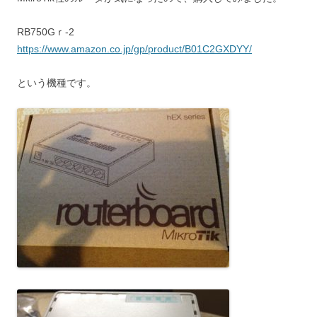
RB750Gｒ-2
https://www.amazon.co.jp/gp/product/B01C2GXDYY/
という機種です。