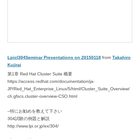
Lpicl304Seminar Presentations on 20150118
from
Takahiro
Kujirai
第1章 Red Hat Cluster Suite 概要
https://access.redhat.com/documentation/ja-
JP/Red_Hat_Enterprise_Linux/5/html/Cluster_Suite_Overview/
ch.gfscs.cluster-overview-CSO.html
–特にお勧めを教えて下さい
304試験の例題と解説
http://www.lpi.or.jp/ex/304/