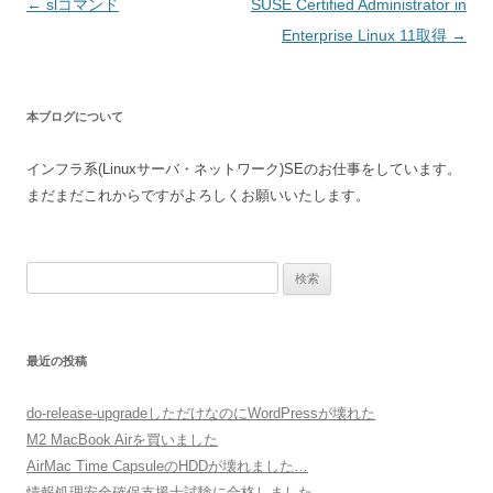
投
←
slコマンド
SUSE Certified Administrator in
稿
Enterprise Linux 11取得
→
ナ
ビ
本ブログについて
ゲ
ー
インフラ系(Linuxサーバ・ネットワーク)SEのお仕事をしています。
シ
まだまだこれからですがよろしくお願いいたします。
ョ
ン
検
索:
最近の投稿
do-release-upgradeしただけなのにWordPressが壊れた
M2 MacBook Airを買いました
AirMac Time CapsuleのHDDが壊れました…
情報処理安全確保支援士試験に合格しました