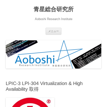
青星総合研究所
Aoboshi Research Institute
コ
メニュー
ン
テ
ン
ツ
へ
ス
キ
ッ
プ
LPIC-3 LPI-304 Virtualization & High
Availability 取得