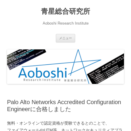
青星総合研究所
Aoboshi Research Institute
コ
メニュー
ン
テ
ン
ツ
へ
ス
キ
ッ
プ
Palo Alto Networks Accredited Configuration
Engineerに合格しました
無料・オンラインで認定資格が受験できるとのことで、
ファイアウォールやUTM等、ネットワークセキュリティアプラ