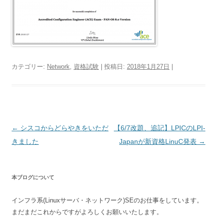
カテゴリー:
Network
,
資格試験
| 投稿日:
2018年1月27日
|
投
←
シスコからどらやきをいただ
【6/7改題、追記】LPICのLPI-
稿
きました
Japanが新資格LinuC発表
→
ナ
ビ
本ブログについて
ゲ
ー
インフラ系(Linuxサーバ・ネットワーク)SEのお仕事をしています。
シ
まだまだこれからですがよろしくお願いいたします。