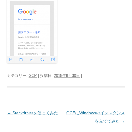
カテゴリー:
GCP
| 投稿日:
2018年9月30日
|
投
←
Stackdriverを使ってみた
GCEにWindowsのインスタンス
稿
を立ててみた
→
ナ