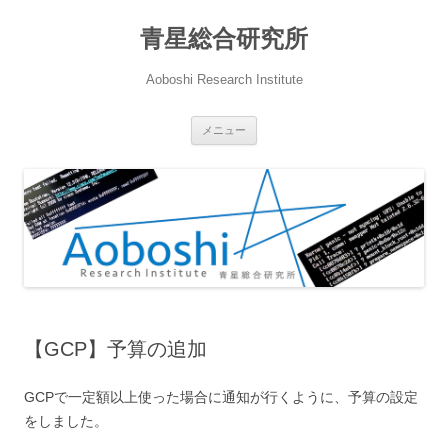
青星総合研究所
Aoboshi Research Institute
コ
メニュー
ン
テ
ン
ツ
へ
ス
キ
ッ
プ
【GCP】予算の追加
GCPで一定額以上使った場合に通知が行くように、予算の設定
をしました。