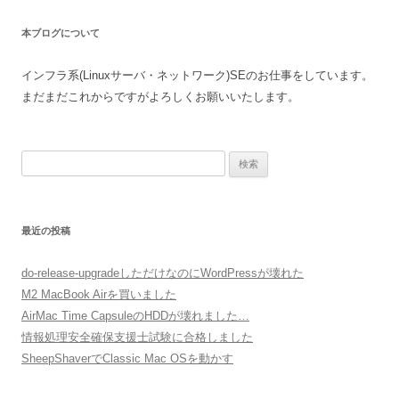
ビ
本ブログについて
ゲ
ー
インフラ系(Linuxサーバ・ネットワーク)SEのお仕事をしています。
シ
まだまだこれからですがよろしくお願いいたします。
ョ
ン
検
索:
最近の投稿
do-release-upgradeしただけなのにWordPressが壊れた
M2 MacBook Airを買いました
AirMac Time CapsuleのHDDが壊れました…
情報処理安全確保支援士試験に合格しました
SheepShaverでClassic Mac OSを動かす