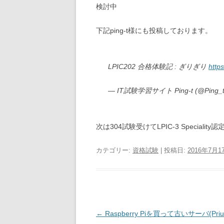
検討中
下記ping-t様にも投稿しております。
LPIC202 合格体験記 : ぎりぎり
http
— IT試験学習サイト Ping-t (@Ping_
次は304試験受けてLPIC-3 Specialit
カテゴリー:
資格試験
| 投稿日:
2016年7月1
投
←
Raspberry Piを買って古いサーバ(Pri