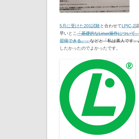
5月に受けた201試験
と合わせて
LPIC-2
早いとこ
「基礎的なLinux操作につい
習得できる。」
などと「私は素人です」み
したかったのでよかったです。