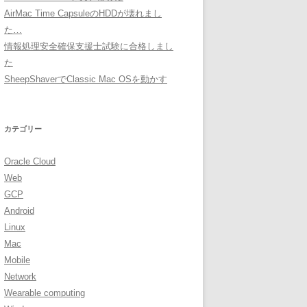
AirMac Time CapsuleのHDDが壊れまし
た…
情報処理安全確保支援士試験に合格しまし
た
SheepShaverでClassic Mac OSを動かす
カテゴリー
Oracle Cloud
Web
GCP
Android
Linux
Mac
Mobile
Network
Wearable computing