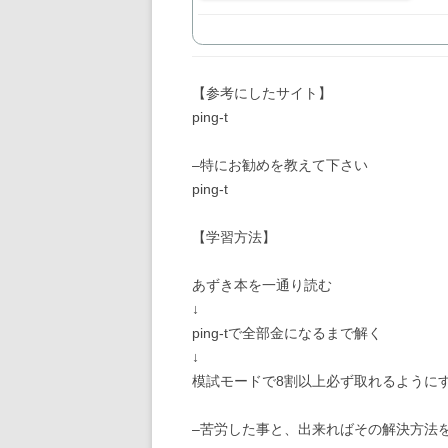
【参考にしたサイト】
ping-t
–特にお勧めを教えて下さい
ping-t
【学習方法】
あずき本を一通り読む
↓
ping-tで全部金になるまで解く
↓
模試モードで8割以上必ず取れるように
–苦労した事と、出来ればその解決方法