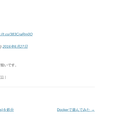
s://t.co/383CraRm0O
t)
2016年6月27日
y認定狙いです。
7日
|
us)を処分
Dockerで遊んでみた
→