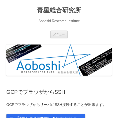
青星総合研究所
Aoboshi Research Institute
コ
メニュー
ン
テ
ン
ツ
へ
ス
キ
ッ
プ
GCPでブラウザからSSH
GCPでブラウザからサーバにSSH接続することが出来ます。