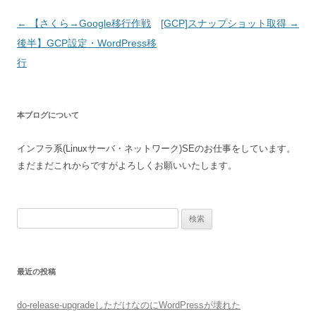
投
←
【さくら→Google移行作戦
[GCP]スナップショット取得
→
稿
後半】GCP設定・WordPress移
ナ
行
ビ
ゲ
本ブログについて
ー
シ
インフラ系(Linuxサーバ・ネットワーク)SEのお仕事をしています。
ョ
まだまだこれからですがよろしくお願いいたします。
ン
検
索:
最近の投稿
do-release-upgradeしただけなのにWordPressが壊れた